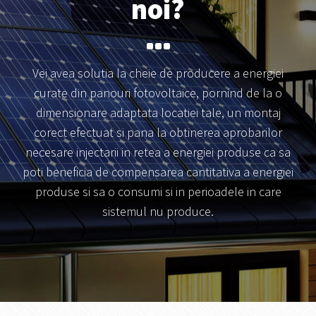
noi?
Vei avea solutia la cheie de producere a energiei
curate din panouri fotovoltaice, pornind de la o
dimensionare adaptata locatiei tale, un montaj
corect efectuat si pana la obtinerea aprobarilor
necesare injectarii in retea a energiei produse ca sa
poti beneficia de compensarea cantitativa a energiei
produse si sa o consumi si in perioadele in care
sistemul nu produce.